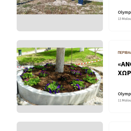
Olymp
13 Μαΐου
ΠΕΡΙΒΑ
«ΑΝ
ΧΩΡ
Olymp
11 Μαΐου