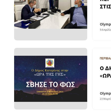
ΣΤΙ
Olymp
9 Απριλί
ΠΕΡΙΒΑ
Ο Δ
«ΩΡ
Olymp
23 Μαρτί