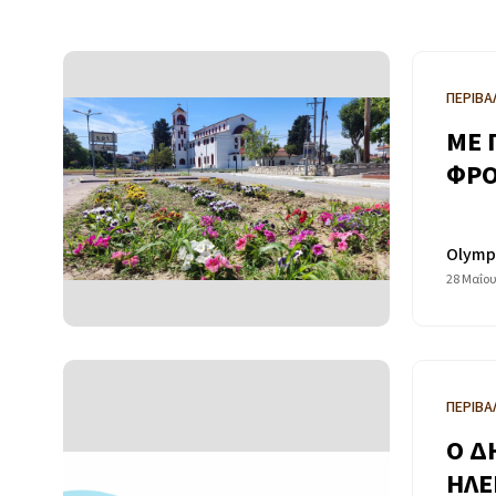
ΠΕΡΙΒΑ
ΜΕ 
ΦΡΟ
Olymp
28 Μαΐου
ΠΕΡΙΒΑ
Ο Δ
ΗΛΕ