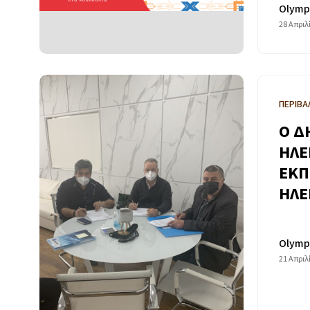
Olymp
28 Απριλ
ΠΕΡΙΒΑ
Ο Δ
ΗΛΕ
ΕΚΠ
ΗΛΕ
Olymp
21 Απριλ