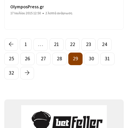
OlymposPress.gr
17 Ιουλίου 2015 12:50
2 λεπτά ανάγνωση
1
…
21
22
23
24
25
26
27
28
29
30
31
32