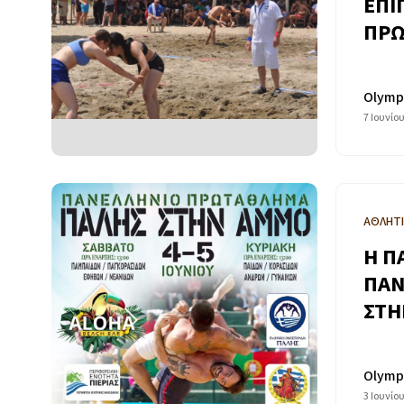
ΕΠΙ
ΠΡΩ
Olymp
7 Ιουνίο
ΑΘΛΗΤ
Η Π
ΠΑΝ
ΣΤΗ
Olymp
3 Ιουνίο