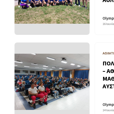
ΑΘΛ
Olymp
16 Ιουνί
ΑΘΛΗΤ
ΠΟΛ
– Α
ΜΑΘ
ΑΥΣ
Olymp
14 Ιουνί