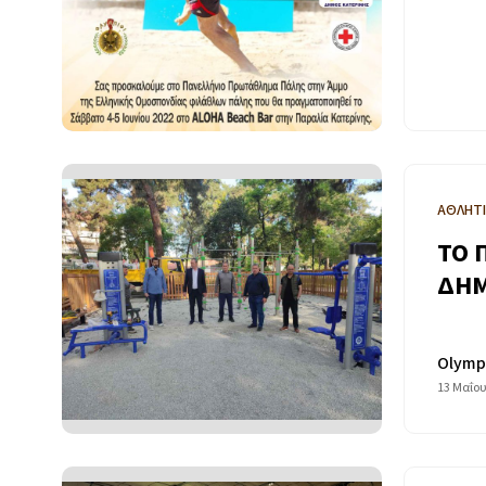
ΑΘΛΗΤ
ΤΟ 
ΔΗΜ
Olymp
13 Μαΐου