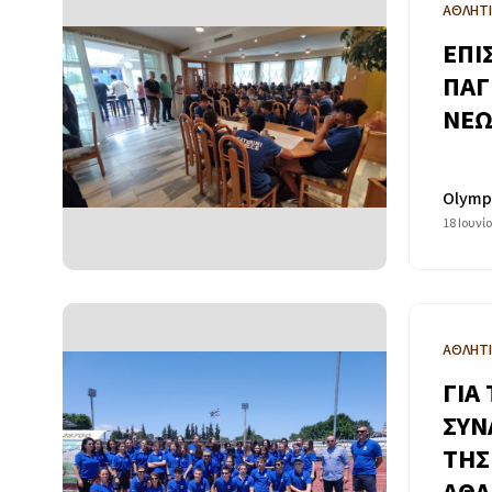
ΑΘΛΗΤ
ΕΠΙ
ΠΑΓ
ΝΕΩ
Olymp
18 Ιουνί
ΑΘΛΗΤ
ΓΙΑ
ΣΥΝ
ΤΗΣ