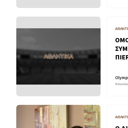
ΑΘΛΗΤ
ΟΜΟ
ΣΥΜ
ΠΙΕ
Olymp
9 Ιουνίο
ΑΘΛΗΤ