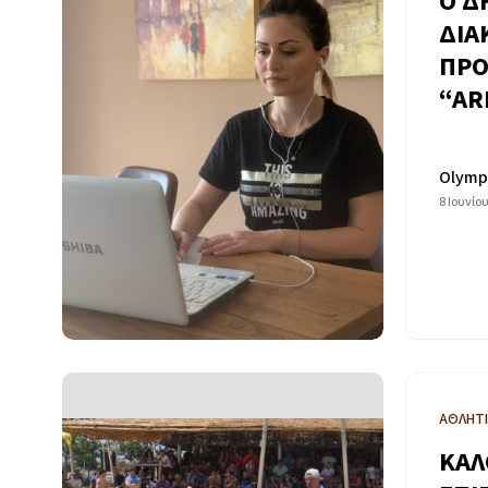
Ο Δ
ΔΙΑ
ΠΡΟ
“AR
Olymp
8 Ιουνίο
ΑΘΛΗΤ
ΚΑΛ