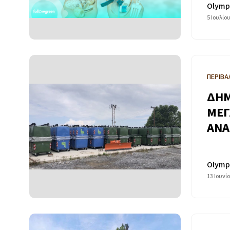
Olymp
5 Ιουλίο
ΠΕΡΙΒΑ
ΔΗΜ
ΜΕΓ
ΑΝΑ
Olymp
13 Ιουνί