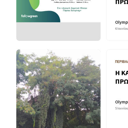
ΠΡΩ
Olymp
6 Ιουνίο
ΠΕΡΙΒΑ
Η Κ
ΠΡΩ
Olymp
5 Ιουνίο