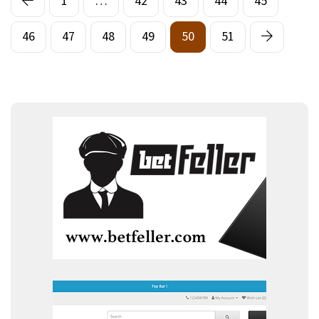
1
…
42
43
44
45
46
47
48
49
50
51