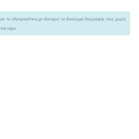
και το OlymposPress.gr διατηρεί το δικαίωμα διαγραφής τους χωρίς
τον νόμο.