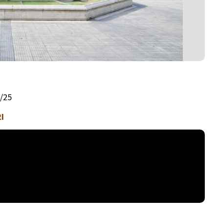
9/25
I