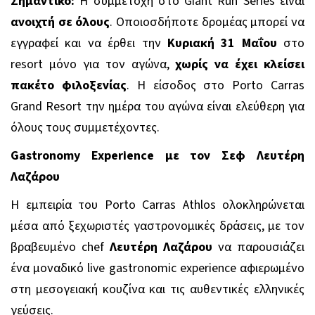
Σημαντικό:
Η συμμετοχή στο Giant Run Series είναι
ανοιχτή σε όλους
. Οποιοσδήποτε δρομέας μπορεί να
εγγραφεί και να έρθει την
Κυριακή 31 Μαΐου
στο
resort μόνο για τον αγώνα,
χωρίς να έχει κλείσει
πακέτο φιλοξενίας
. Η είσοδος στο Porto Carras
Grand Resort την ημέρα του αγώνα είναι ελεύθερη για
όλους τους συμμετέχοντες.
Gastronomy
Experience
με τον Σεφ Λευτέρη
Λαζάρου
Η εμπειρία του
Porto
Carras
Athlos
ολοκληρώνεται
μέσα από ξεχωριστές γαστρονομικές δράσεις, με τον
βραβευμένο
chef
Λευτέρη Λαζάρου
να παρουσιάζει
ένα μοναδικό
live
gastronomic
experience
αφιερωμένο
στη μεσογειακή κουζίνα και τις αυθεντικές ελληνικές
γεύσεις.