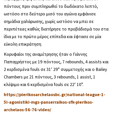
πόντους πριν συμπληρωθεί το δωδέκατο λεπτό,
ωστόσο στο δεύτερο μισό του αγώνα εμφάνισε
σημάδια χαλάρωσης, χωρίς ωστόσο να μπει σε
περιπέτειες καθώς διατήρησε το προβάδισμά του στα
ίδια με το πρώτο μέρος επίπεδα και έφτασε σε μία
εύκολη επικράτηση.
Κορυφαίοι της αναμέτρησης ήταν ο Γιάννης
Παπαχρήστος με 19 πόντους, 7 rebounds, 4 assists και
2 κερδισμένα fouls σε 31’ 29” συμμετοχής και ο Bailey
Chambers με 21 πόντους, 3 rebounds, 1 assist, 1
κλέψιμο και 6 κερδισμένα fouls σε 22’ 10”.
https://pierikosarchelaosbc.gr/national-league-1-
5i-agonistiki-mgs-panserraikos-sfk-pierikos-
archelaos-56-76-video/