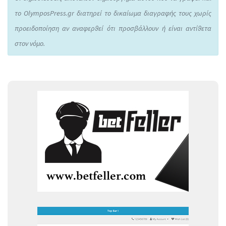
το OlymposPress.gr διατηρεί το δικαίωμα διαγραφής τους χωρίς
προειδοποίηση αν αναφερθεί ότι προσβάλλουν ή είναι αντίθετα
στον νόμο.