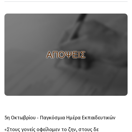
5η Οκτωβρίου - Παγκόσμια Ημέρα Εκπαιδευτικών
«Στους γονείς οφείλομεν το ζην, στους δε