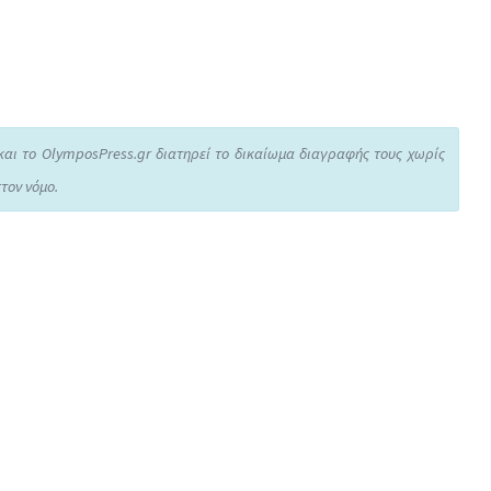
και το OlymposPress.gr διατηρεί το δικαίωμα διαγραφής τους χωρίς
τον νόμο.