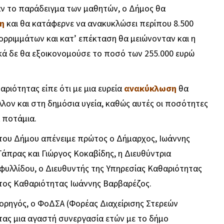
αν το παράδειγμα των μαθητών, ο Δήμος θα
η
και θα κατάφερνε να ανακυκλώσει περίπου 8.500
ορριμμάτων και κατ’ επέκταση θα μειώνονταν και η
κά δε θα εξοικονομούσε το ποσό των 255.000 ευρώ
ριότητας είπε ότι με μια ευρεία
ανακύκλωση
θα
ον και στη δημόσια υγεία, καθώς αυτές οι ποσότητες
 ποτάμια.
 του Δήμου απένειμε πρώτος ο Δήμαρχος, Ιωάννης
άπρας και Γιώργος Κοκαβίδης, η Διευθύντρια
υλλίδου, ο Διευθυντής της Υπηρεσίας Καθαριότητας
τος Καθαριότητας Ιωάννης Βαρβαρέζος.
ορηγός, ο ΦοΔΣΑ (Φορέας Διαχείρισης Στερεών
τας μια αγαστή συνεργασία ετών με το δήμο