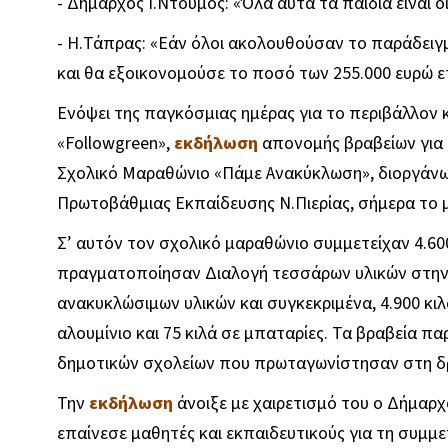
- Δήμαρχος Ι.Ντούμος: «Όλα αυτά τα παιδιά είναι ο
- Η.Τάπρας: «Εάν όλοι ακολουθούσαν το παράδειγ
και θα εξοικονομούσε το ποσό των 255.000 ευρώ ε
Ενόψει της παγκόσμιας ημέρας για το περιβάλλον 
«Followgreen»,
εκδήλωση
απονομής βραβείων για 
Σχολικό Μαραθώνιο «Πάμε Ανακύκλωση», διοργάνωσ
Πρωτοβάθμιας Εκπαίδευσης Ν.Πιερίας, σήμερα το 
Σ’ αυτόν τον σχολικό μαραθώνιο συμμετείχαν 4.60
πραγματοποίησαν Διαλογή τεσσάρων υλικών στην 
ανακυκλώσιμων υλικών και συγκεκριμένα, 4.900 κιλά
αλουμίνιο και 75 κιλά σε μπαταρίες. Τα βραβεία π
δημοτικών σχολείων που πρωταγωνίστησαν στη δ
Την
εκδήλωση
άνοιξε με χαιρετισμό του ο Δήμαρχ
επαίνεσε μαθητές και εκπαιδευτικούς για τη συμ