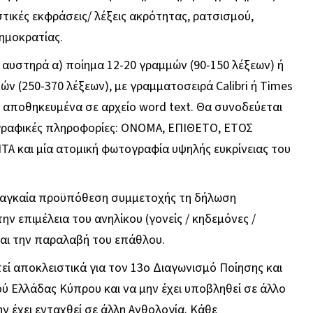
στικές εκφράσεις/ λέξεις ακρότητας, ρατσισμού,
δημοκρατίας.
 αυστηρά α) ποίημα 12-20 γραμμών (90-150 λέξεων) ή
ν (250-370 λέξεων), με γραμματοσειρά Calibri ή Times
 αποθηκευμένα σε αρχείο word text. Θα συνοδεύεται
ιογραφικές πληροφορίες: ΟΝΟΜΑ, ΕΠΙΘΕΤΟ, ΕΤΟΣ
και μία ατομική φωτογραφία υψηλής ευκρίνειας του
αναγκαία προϋπόθεση συμμετοχής τη δήλωση
ην επιμέλεια του ανηλίκου (γονείς / κηδεμόνες /
και την παραλαβή του επάθλου.
τεί αποκλειστικά για τον 13ο Διαγωνισμό Ποίησης και
 Ελλάδας Κύπρου και να μην έχει υποβληθεί σε άλλο
ν έχει ενταχθεί σε άλλη Ανθολογία. Κάθε