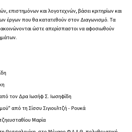
ών, επιστημόνων και λογοτεχνών, βάσει κριτηρίων και
 των έργων που θα κατατεθούν στον Διαγωνισμό. Τα
ανακοινώνονται ώστε απερίσπαστοι να αφοσιωθούν
ημάτων.
ίδη
κη
 από τον Δρα Ιωσήφ Σ. Ιωσηφίδη
μού" από τη Σίσσυ Σιγιουλτζή - Ρουκά
Χατζηευσταθίου Μαρία
τη Θεσσαλονίκη, στο Μέγαρο Φ.Α.Α.Θ. πολυθεματική