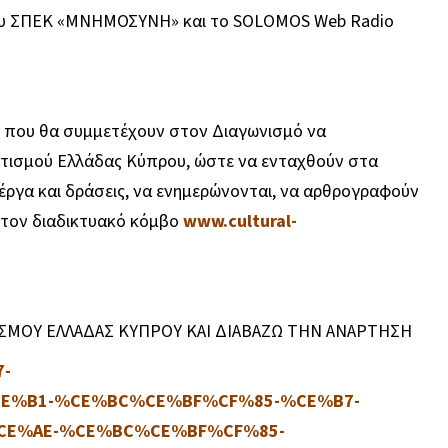
 του ΣΠΕΚ «ΜΝΗΜΟΣΥΝΗ» και το SOLOMOS Web Radio
ως που θα συμμετέχουν στον Διαγωνισμό να
τισμού Ελλάδας Κύπρου, ώστε να ενταχθούν στα
έργα και δράσεις, να ενημερώνονται, να αρθρογραφούν
στον διαδικτυακό κόμβο
www.cultural-
ΣΜΟΥ ΕΛΛΑΔΑΣ ΚΥΠΡΟΥ ΚΑΙ ΔΙΑΒΑΖΩ ΤΗΝ ΑΝΑΡΤΗΣΗ
7-
E%B1-%CE%BC%CE%BF%CF%85-%CE%B7-
E%AE-%CE%BC%CE%BF%CF%85-