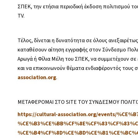
ΣΠΕΚ, την ετήσια περιοδική έκδοση πολιτισμού
TV.
Τέλος, δίνεται η δυνατότητα σε όλους ανεξαιρέτ
καταθέσουν αίτηση εγγραφής στον Σύνδεσμο Πολι
Αρωγά ή Φίλια Μέλη του ΣΠΕΚ, να συμμετέχουν σε 
και να επικοινωνούν θέματα ενδιαφέροντός τους 
association.org
.
ΜΕΤΑΦΕΡΟΜΑΙ ΣΤΟ SITE ΤΟΥ ΣΥΝΔΕΣΜΟΥ ΠΟΛΙΤΙ
https://cultural-association.org/events/%CE%B
%CE%B3%CE%BB%CF%8E%CF%83%CF%83%C
%CE%B4%CF%8D%CE%BD%CE%B1%CE%BC%C