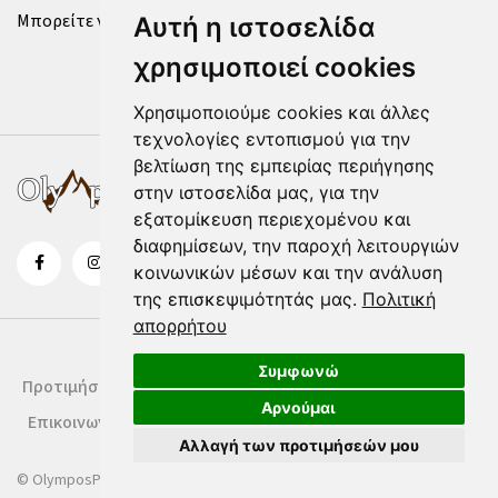
Μπορείτε να επικοινωνήσετε μαζί μας μέσω της
φόρμας
.
Αυτή η ιστοσελίδα
χρησιμοποιεί cookies
Χρησιμοποιούμε cookies και άλλες
τεχνολογίες εντοπισμού για την
βελτίωση της εμπειρίας περιήγησης
στην ιστοσελίδα μας, για την
εξατομίκευση περιεχομένου και
διαφημίσεων, την παροχή λειτουργιών
κοινωνικών μέσων και την ανάλυση
της επισκεψιμότητάς μας.
Πολιτική
απορρήτου
Συμφωνώ
Προτιμήσεις Cookies
Δήλωση Cookies
Όροι Χρήσης
Αρνούμαι
Επικοινωνία
Αλλαγή των προτιμήσεών μου
© OlymposPress.gr