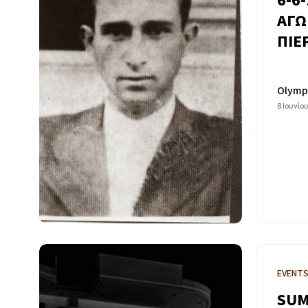
6-6
ΑΓΩ
ΠΙΕ
Olymp
8 Ιουνίο
EVENT
SUM