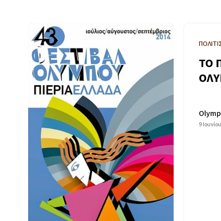
ΠΟΛΙΤΙ
TO 
ΟΛΥ
Olymp
9 Ιουνίο