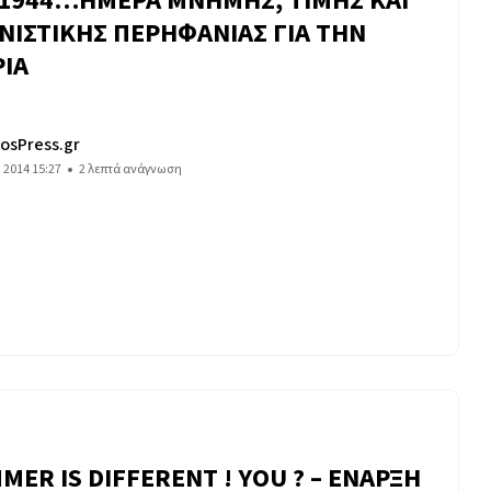
-1944…ΗΜΕΡΑ ΜΝΗΜΗΣ, ΤΙΜΗΣ ΚΑΙ
ΝΙΣΤΙΚΗΣ ΠΕΡΗΦΑΝΙΑΣ ΓΙΑ ΤΗΝ
ΡΙΑ
osPress.gr
υ 2014 15:27
2 λεπτά ανάγνωση
S
MER IS DIFFERENT ! YOU ? – ΕΝΑΡΞΗ