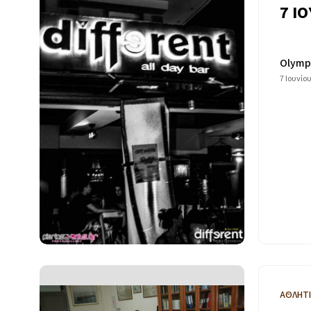
7 ΙΟ
Olymp
7 Ιουνίο
ΑΘΛΗΤ