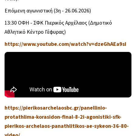
Επόμενη αγωνιστική (3η - 26.06.2026)
13:30 ΟΦΗ - ΣΦΚ Πιερικός Αρχέλαος (Δημοτικό
Αθλητικό Κέντρο Γέφυρας)
https://www.youtube.com/watch?v=dzeGhAEa9sI
https://pierikosarchelaosbc.gr/panellinio-
protathlima-korasidon-final-8-2i-agonistiki-sfk-
pierikos-archelaos-panathlitikos-ae-sykeon-36-80-
video/