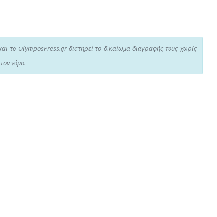
και το OlymposPress.gr διατηρεί το δικαίωμα διαγραφής τους χωρίς
τον νόμο.