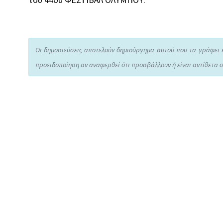
του 44ου ΦΕΣΤΙΒΑΛ ΟΛΥΜΠΟΥ.
Οι δημοσιεύσεις αποτελούν δημιούργημα αυτού που τα γράφει 
προειδοποίηση αν αναφερθεί ότι προσβάλλουν ή είναι αντίθετα σ