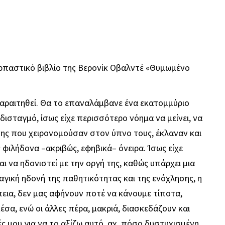
ρπαστικό βιβλίο της Βερονίκ Οβαλντέ «Θυμωμένο
παραιτηθεί. Θα το επαναλάμβανε ένα εκατομμύριο
 δισταγμό, ίσως είχε περισσότερο νόημα να μείνει, να
της που χειρονομούσαν στον ύπνο τους, έκλαναν και
φιλήδονα –ακριβώς, εφηβικά– όνειρα. Ίσως είχε
ι να ηδονιστεί με την οργή της, καθώς υπάρχει μια
αγική ηδονή της παθητικότητας και της ενόχλησης, η
ια, δεν μας αφήνουν ποτέ να κάνουμε τίποτα,
έσα, ενώ οι άλλες πέρα, μακριά, διασκεδάζουν και
ς μου για να το αξίζω αυτό, αχ, πόσο δυστυχισμένη