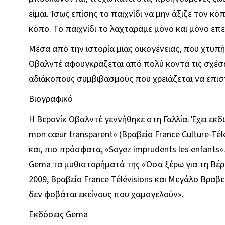
είμαι. Ίσως επίσης το παιχνίδι να μην άξιζε τον κόπ
κόπο. Το παιχνίδι το λαχταράμε μόνο και μόνο επειδ
Μέσα από την ιστορία μιας οικογένειας, που χτυπ
Οβαλντέ αφουγκράζεται από πολύ κοντά τις σχέσει
αδιάκοπους συμβιβασμούς που χρειάζεται να επισ
Βιογραφικό
Η Βερονίκ Οβαλντέ γεννήθηκε στη Γαλλία. Έχει εκ
mon cœur transparent» (Βραβείο France Culture-Télé
και, πιο πρόσφατα, «Soyez imprudents les enfants»
Gema τα μυθιστορήματά της «Όσα ξέρω για τη Βέρ
2009, Βραβείο France Télévisions και Μεγάλο Βραβ
δεν φοβάται εκείνους που χαμογελούν».
Εκδόσεις Gema