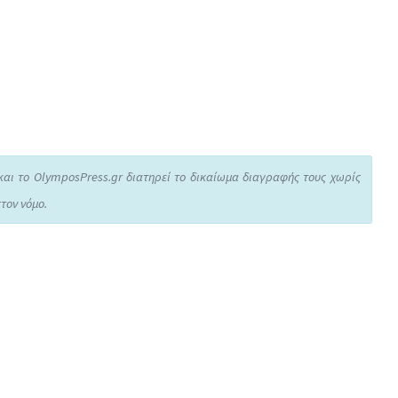
και το OlymposPress.gr διατηρεί το δικαίωμα διαγραφής τους χωρίς
τον νόμο.