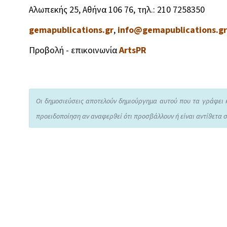
Αλωπεκής 25, Αθήνα 106 76, τηλ.: 210 7258350
gemapublications.gr
,
info@gemapublications.gr
Προβολή - επικοινωνία
ArtsPR
Οι δημοσιεύσεις αποτελούν δημιούργημα αυτού που τα γράφει 
προειδοποίηση αν αναφερθεί ότι προσβάλλουν ή είναι αντίθετα σ