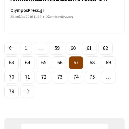
OlymposPress.gr
23 Ιουλίου 2016 11:14
0 λεπτά ανάγνωση
1
…
59
60
61
62
63
64
65
66
67
68
69
70
71
72
73
74
75
…
79