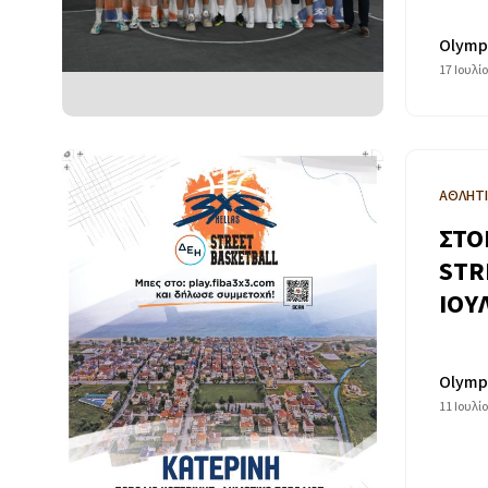
Olymp
17 Ιουλί
ΑΘΛΗΤ
ΣΤΟ
STR
ΙΟΥ
Olymp
11 Ιουλί