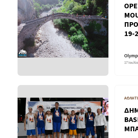
ΟΡΕ
MOU
ΠΡΟ
19-
Olymp
17 Ιουλί
ΑΘΛΗΤ
ΔΗΜ
BAS
ΜΠΑ