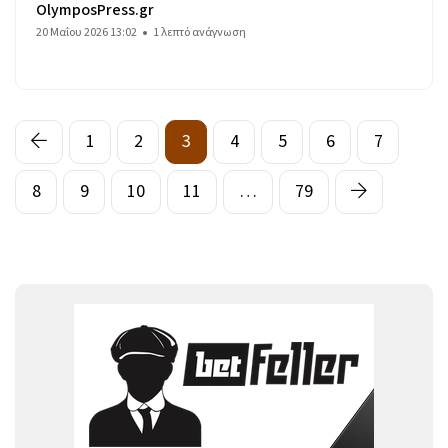
OlymposPress.gr
20 Μαΐου 2026 13:02
1 λεπτό ανάγνωση
1
2
3
4
5
6
7
8
9
10
11
…
79