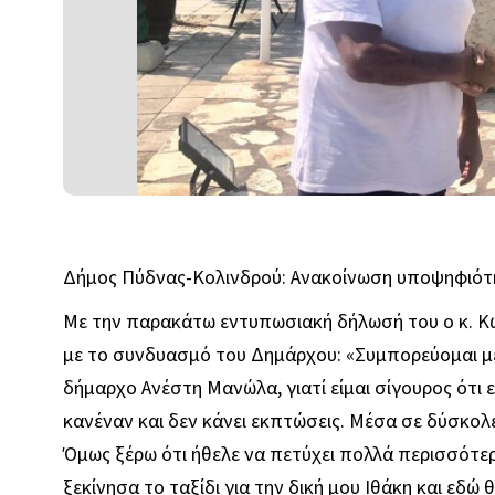
Δήμος Πύδνας-Κολινδρού: Ανακοίνωση υποψηφιότη
Με την παρακάτω εντυπωσιακή δήλωσή του ο κ. Κ
με το συνδυασμό του Δημάρχου: «Συμπορεύομαι με 
δήμαρχο Ανέστη Μανώλα, γιατί είμαι σίγουρος ότι ε
κανέναν και δεν κάνει εκπτώσεις. Μέσα σε δύσκολ
Όμως ξέρω ότι ήθελε να πετύχει πολλά περισσότερ
ξεκίνησα το ταξίδι για την δική μου Ιθάκη και εδώ 