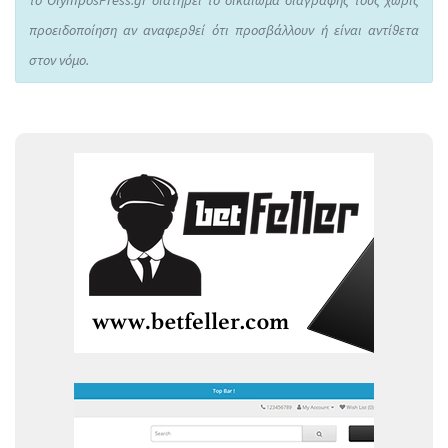
το OlymposPress.gr διατηρεί το δικαίωμα διαγραφής τους χωρίς
προειδοποίηση αν αναφερθεί ότι προσβάλλουν ή είναι αντίθετα
στον νόμο.