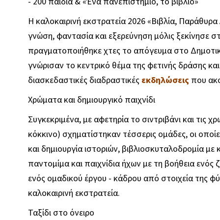
- 200 παιδιά & «Ένα πανεπιστήμιο, το βιβλίο»
Η καλοκαιρινή εκστρατεία 2026 «Βιβλία, Παράθυρα 
γνώση, φαντασία και εξερεύνηση μόλις ξεκίνησε σ
πραγματοποιήθηκε χτες το απόγευμα στο Δημοτικό
γνώρισαν το κεντρικό θέμα της φετινής δράσης κα
διασκεδαστικές διαδραστικές
εκδηλώσεις
που ακ
Χρώματα και δημιουργικό παιχνίδι
Συγκεκριμένα, με αφετηρία το σιντριβάνι και τις χρ
κόκκινο) σχηματίστηκαν τέσσερις ομάδες, οι οποί
και δημιουργία ιστοριών, βιβλιοσκυταλοδρομία με
παντομίμα και παιχνίδια ήχων με τη βοήθεια ενός 
ενός ομαδικού έργου - κάδρου από στοιχεία της 
καλοκαιρινή εκστρατεία.
Ταξίδι στο όνειρο