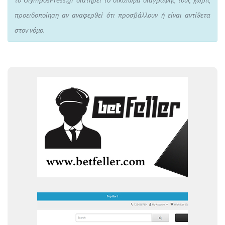
το OlymposPress.gr διατηρεί το δικαίωμα διαγραφής τους χωρίς
προειδοποίηση αν αναφερθεί ότι προσβάλλουν ή είναι αντίθετα
στον νόμο.