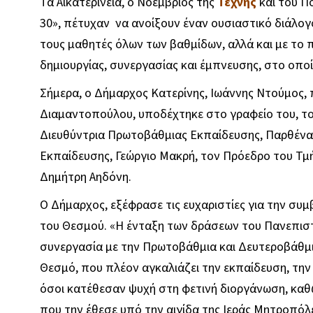
Τα Αικατερίνεια, ο Νοέμβριος της
Τέχνης
και του Π
30», πέτυχαν να ανοίξουν έναν ουσιαστικό διάλογο 
τους μαθητές όλων των βαθμίδων, αλλά και με το π
δημιουργίας, συνεργασίας και έμπνευσης, στο οπο
Σήμερα, ο Δήμαρχος Κατερίνης, Ιωάννης Ντούμος, 
Διαμαντοπούλου, υποδέχτηκε στο γραφείο του, το
Διευθύντρια Πρωτοβάθμιας Εκπαίδευσης, Παρθένα
Εκπαίδευσης, Γεώργιο Μακρή, τον Πρόεδρο του Τμ
Δημήτρη Αηδόνη.
Ο Δήμαρχος, εξέφρασε τις ευχαριστίες για την συμβ
του Θεσμού. «Η ένταξη των δράσεων του Πανεπιστη
συνεργασία με την Πρωτοβάθμια και Δευτεροβάθμι
Θεσμό, που πλέον αγκαλιάζει την εκπαίδευση, τη
όσοι κατέθεσαν ψυχή στη φετινή διοργάνωση, καθώ
που την έθεσε υπό την αιγίδα της Ιεράς Μητροπόλ