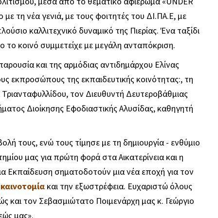
ολιτισμού, μέσα από το θεματικό αφιέρωμα «UNDER
με τη νέα γενιά, με τους φοιτητές του ΔΙ.ΠΑ.Ε, με
λούσιο καλλιτεχνικό δυναμικό της Πιερίας. Ένα ταξίδι
ίο το κοινό συμμετείχε με μεγάλη ανταπόκριση.
παρουσία και της αρμόδιας αντιδημάρχου Ελίνας
υς εκπροσώπους της εκπαιδευτικής κοινότητας:, τη
 Τριανταφυλλίδου, τον Διευθυντή Δευτεροβάθμιας
ήματος Διοίκησης Εφοδιαστικής Αλυσίδας, καθηγητή
ολή τους, ενώ τους τίμησε με τη δημιουργία - ενθύμιο
μίου μας για πρώτη φορά στα Αικατερίνεια και η
α Εκπαίδευση σηματοδοτούν μια νέα εποχή για τον
ν
καινοτομία
και την εξωστρέφεια. Ευχαριστώ όλους
ς και τον Σεβασμιώτατο Ποιμενάρχη μας κ. Γεώργιο
εώς μας».