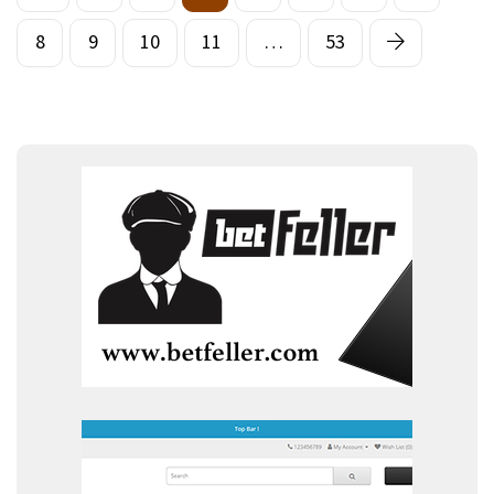
8
9
10
11
…
53