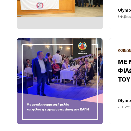
Olymp
3 Φεβρου
ΚΟΙΝΩΝ
ΜΕ 
ΦΙΛ
ΤΟΥ
Olymp
29 Οκτωβ