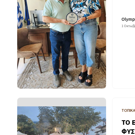
Olymp
1 Οκτωβρ
ΤΟΠΙΚ
ΤΟ 
ΦΥΣ