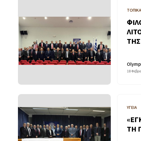
ΤΟΠΙΚ
ΦΙΛ
ΛΙΤ
ΤΗΣ
Olymp
18 Φεβρο
ΥΓΕΙΑ
«ΕΓ
ΤΗ 